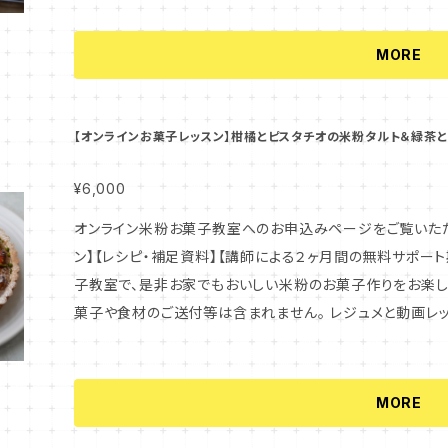
ろしくお願いいたします。 また、全てのコンテンツにつきまして
は、実物のお菓子や食材のご送付等は含まれません。 レジ
んが、何度でも動画のサイトにてご視聴いただけます。 ↓ 2
教室の全てのメニューは、小麦を使用いたしません。 このレ
承ください。 下記に、受講していただくにあたっての注意事項と、このレッスンで学べる内容について記
ら、お家で米粉お菓子作りを楽しんでください♪ ↓ 3.お申
MORE
類が含まれます。 ＊＊＊＊＊＊＊＊＊＊＊＊＊＊＊＊＊＊＊＊＊＊＊＊＊＊＊＊＊＊ 【このレッスンで学べる内
載しております。 よくお読みいただき、内容にご納得いただ
レジュメの最後のページに、サポート担当のメールアドレス
容】 ★ガレット・ブルトンヌ ・生地の作り方、成形方法、焼成方法 ・紅茶風味、ココア風味へのアレンジの
す。 ＊＊＊＊＊＊＊＊＊＊＊＊＊＊＊＊＊＊＊＊＊＊＊＊＊＊＊＊＊＊ ※＜大切なお願い＞ オンラインコンテン
レポートしていただいたり、どんなことでもお気軽にご質問
仕方 ★ココナッツ・クッキー ・生地の作り方、成形方法、焼成方法 ・保存方法、湿気た場合の対処法 ★
ツは、通常お申し込み後すぐに配信されます！ もしもメー
をとっていただけます＾＾
【オンラインお菓子レッスン】柑橘とピスタチオの米粉タルト＆緑茶
バトン・マレショー ・生地の作り方、成形方法、焼成方法 ・コ
可能性がございますので、大変お手数ですが当店までご連絡をい
レモンバタークッキー生地 ・生地の作り方 ・パイナップル
01-4600） また、容量が大きめのファイルの際は、携帯
¥6,000
法、焼成方法 ・ホノルルクッキー風 のデコレーション ・レ
です。できればパソコンのアドレス等をご利用ください。 ※
オンライン米粉お菓子教室へのお申込みページをご覧いただき、ありが
法、焼成方法 ＊＊＊＊＊＊＊＊＊＊＊＊＊＊＊＊＊＊＊＊＊＊＊＊＊＊＊＊＊＊ 【お申込み後の流れ】 1. お申込
ません。ご不明点がございましたら事前にご確認の上、ご購入をお願いいた
ン】【レシピ・補足資料】【講師による２ヶ月間の無料サポート
み時にご入力いただいたメールアドレスに、レジュメのダウ
わる全てのコンテンツ（動画、レシピ、資料）は、お申込み
子教室で、是非お家でもおいしい米粉のお菓子作りをお楽しみください。 ※このレッ
ジュメの後方ページに、動画レッスンのご視聴方法を記載して
ん。複数の方とシェアされたい場合は、お一人ずつのお申し
菓子や食材のご送付等は含まれません。 レジュメと動画レッ
時間以内」しかできません。ご注意ください！ また、動画は
どよろしくお願いいたします。 また、全てのコンテンツにつき
下記に、受講していただくにあたっての注意事項と、このレ
サイトにてご視聴いただけます。 ↓ 2.動画レッスンやレ
※当教室の全てのメニューは、小麦を使用いたしません。 こ
す。 よくお読みいただき、内容にご納得いただけましたら、お申込み
りを楽しんでください♪ ↓ 3.お申込み後、２ヶ月間がサ
ンドを使用いたします。 【このレッスンで学べる内容】 ★米粉のバナナマフィン ・生地の混ぜ合わせ方 ・
＊＊＊＊＊＊＊＊＊＊＊＊＊＊＊＊＊＊＊＊＊＊＊＊＊ ※＜大切なお願い＞ オンラインコンテンツは、通常お申
に、サポート担当のメールアドレスを記載しておりますので
MORE
マフィン型に流し入れ、焼く方法 ★フローズン・ヨーグルト ・ヨーグルトの水切り方法 ・生クリームの泡
し込み後すぐに配信されます！ もしもメールが届かない場
り、どんなことでもお気軽にご質問ください。講師とメールで
立て具合 ・生地の混ぜ方、凍らせ方 ・１つの生地からたく