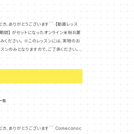
ーション、仕上げ ★米粉クッキー
、ご購入後の返品はお受けできません。ご不明
粉クッキーの活用 ・ホワイトチョコ×マンゴー
る全てのコン
菓子の賞味期限
様しかご視聴いただけません。複数の方とシ
とうございます＾＾ 【動画レッス
ますので、何卒ご理解のほどよろしくお願い
期間】 がセットになったオンライン米粉お菓
ード方法を記載したメールが届きます。レジュ
いたします。 ※当教室の全ての
スンには、実物のお
ります。 「レジュメのダウンロードは72時
には、卵・乳製品・アーモンド・ココナッツを
スンのみとなりますので、ご了承ください。
ウンロードはできませんが、何度でも動画のサ
ッスンで学べる内容について記載しておりま
ピをご覧いただきながら、お家で米粉お菓子作り
をお待ちいたしております。 ＊＊＊＊＊
ート期間になります。レジュメの最後のページ
ルー
、作成時のお写真をレポートしていただいた
め方 ＜ココナッツ風味のケ
合、メールシステムのエラーの可能性がござ
コミュニケーションをとっていただけます＾＾
 ・卵の泡立て方、見極め方 ・生地を混ぜ合
です。（TEL:06-4301-4600）
レーション＞ ・ココナ
弾かれてしまうケースがあるようです。できれ
ー缶
上、ご購入後の返品はお受けできません。ご不
・アーモンドパウダーやシナモンを加えたケーキ
関わる全てのコ
ン ・板ゼラチン
人様しかご視聴いただけません。複数の方と
ありがとうございます＾＾ Comeconoc
地の作り方 ・カップに流し入れる際の温度と
りますので、何卒ご理解のほどよろしくお願