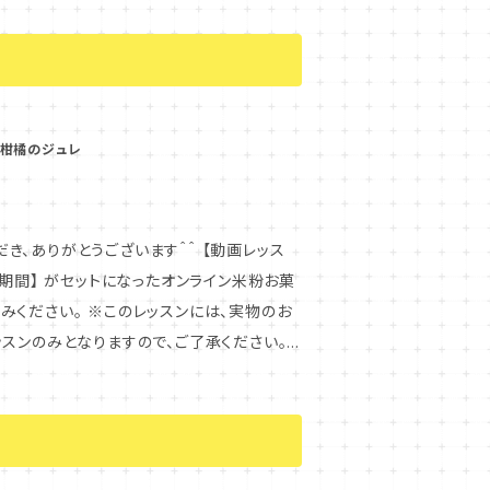
、商用利用は固くお断りいたします。 ※当
ュメと動画レッスンのみとなりますので、ご了
.動画レッスンやレシピをご覧いただきなが
ッスンのレシピには、卵・乳製品・大豆・ナッツ
込み後、２ヶ月間がサポート期間になります。
けましたら、お申込みをお待ちいたしておりま
を記載しておりますので、作成時のお写真を
ください。講師とメールでコミュニケーション
ルが届かない場合、メールシステムのエラーの
と柑橘のジュレ
ーティングチョコを使ったデコレーション ★
ただけますと幸いです。（TEL:06-43
型を使って作るホノルルクッキー風 成形方
のアドレスでは弾かれてしまうケースがあるよう
モンとアールグレイの渦巻クッキー 成形方
商品の性質上、ご購入後の返品はお受けでき
とうございます＾＾ 【動画レッス
します。 ※このレッスンに関
期間】 がセットになったオンライン米粉お菓
ンロード方法を記載したメールが届きます。レ
いただいたご本人様しかご視聴いただけませ
スンには、実物のお
おります。 「レジュメのダウンロードは72
込みが必要となりますので、何卒ご理解のほ
スンのみとなりますので、ご了承ください。
ダウンロードはできませんが、何度でも動画の
まして、商用利用は固くお断りいたします。
ッスンで学べる内容について記載しておりま
シピをご覧いただきながら、お家で米粉お菓子作
のレッスンのレシピには、卵・乳製品・アーモ
をお待ちいたしております。 ＊＊＊＊＊
ポート期間になります。レジュメの最後のページ
、作成時のお写真をレポートしていただいた
合、メールシステムのエラーの可能性がござ
コミュニケーションをとっていただけます＾＾
さんの味のアレンジを作る方法 （動画では、生