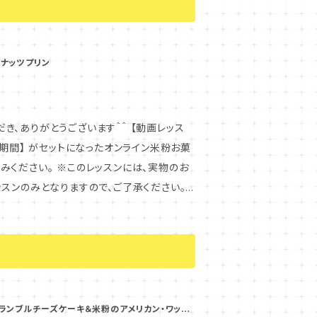
合、メールシステムのエラーの可能性がござ
です。TEL:06-4301-4600） ま
かれてしまうケースがあるようです。できれば
コナッツプリン
、ご購入後の返品はお受けできません。ご不明
る全てのコン
様しかご視聴いただけません。複数の方とシ
とうございます＾＾ 【動画レッス
ますので、何卒ご理解のほどよろしくお願い
期間】 がセットになったオンライン米粉お菓
いたします。 ※当教室の全ての
スンには、実物のお
には、卵・乳製品・アーモンド・ピスタチオ、
スンのみとなりますので、ご了承ください。
ッスンで学べる内容について記載しておりま
オレンジソースの作り方 ・ベリーソースの作
をお待ちいたしております。 ＊＊＊＊＊
合、メールシステムのエラーの可能性がござ
ぜ合わせる際のポイント ・生クリームの泡立
です。TEL:06-4301-4600） ま
かれてしまうケースがあるようです。できれば
ランブルチーズケーキ＆米粉のアメリカン・ワッフ