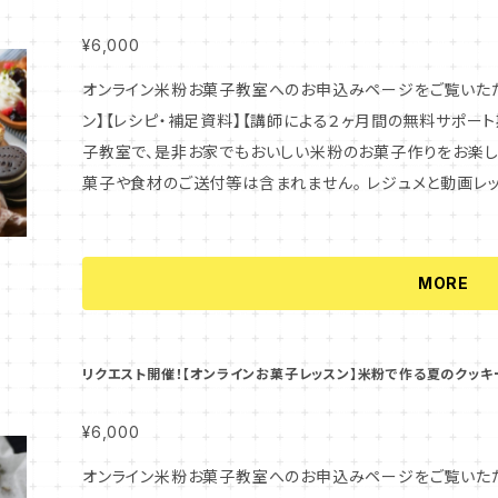
マンゴーオレンジジュレ ・ベリージュレ ・３種類のレアチーズのデコレ
ル
パソコンのアドレス等をご利用ください。 ※商品の性質上
入りチョコレートクランチ ・レアチーズケーキに使用した米
点がございましたら事前にご確認の上、ご購入をお願いいたします。 ※このレッスンに関わ
¥6,000
×ココナッツのクランチ ・ダークチョコ×アーモンド×ベリーのクランチ ★それぞれのお
テンツ（動画、レシピ、資料）は、お申込みいただいたご本人
オンライン米粉お菓子教室へのお申込みページをご覧いただき、ありが
と保存方法 ★補足資料（米粉の説明、お菓子の名前の説明、Q&A） 【お申込み後の流れ】 1. お申込み時
ェアされたい場合は、お一人ずつのお申し込みが必要となり
ン】【レシピ・補足資料】【講師による２ヶ月間の無料サポート
にご入力いただいたメールアドレスに、レジュメのダウンロ
いたします。 また、全てのコンテンツにつきまして、商用利用は固くお断り
子教室で、是非お家でもおいしい米粉のお菓子作りをお楽しみください。 ※このレッ
メの最後のページに、動画レッスンのご視聴方法を記載してお
メニューは、小麦を使用いたしません。 このレッスンのレシピ
菓子や食材のご送付等は含まれません。 レジュメと動画レッ
間以内」しかできません。ご注意ください！ また、動画はダ
使用いたします。 【このレッスンで学べる内容】 ★ 米粉のアップサイドダウンケーキ（パイナップル×ココ
下記に、受講していただくにあたっての注意事項と、このレ
イトにてご視聴いただけます。 ↓ 2.動画レッスンやレシ
ナッツ生地） ＜キャラメルソースの作り方＞ ・きび砂糖で作るキャラメルソースの作り方 ・砂糖と水を混
す。 よくお読みいただき、内容にご納得いただけましたら、お申込み
を楽しんでください♪ ↓ 3.お申込み後、２ヶ月間がサポ
ぜる際の注意点 ・キャラメルソースをどれくらいまで焦がす？ ＜アップサイドダウンケーキの型とフ
＊＊＊＊＊＊＊＊＊＊＊＊＊＊＊＊＊＊＊＊＊＊＊＊＊ ※＜大切なお願い＞ オンラインコンテンツは、通常お申
に、サポート担当のメールアドレスを記載しておりますので
MORE
ツの準備＞ ・型紙のサイズ ・キャラメルソースの敷き方 ・フルーツの敷き詰
し込み後すぐに配信されます！ もしもメールが届かない場
り、どんなことでもお気軽にご質問ください。講師とメールで
ーキ生地の作り方＞ ・ジェノワーズ法で作る焼き菓子の生地
いますので、大変お手数ですが当店までご連絡をいただけますと幸い
わせる際のポイント ・アップサイドダウンケーキの焼き方・型外し・冷まし方 ＜デコ
また、容量が大きめのファイルの際は、携帯のアドレスでは
リクエスト開催！【オンラインお菓子レッスン】米粉で作る夏のクッキ
ッツファインを活用した簡単なデコレーション ★米粉のアップサイドダウンケーキのアレンジ（林檎×ア
ばパソコンのアドレス等をご利用ください。 ※商品の性質
ーモンド生地） ・林檎の切り方と下準備 ・林檎の並べ方 
明点がございましたら事前にご確認の上、ご購入をお願いいたします。 ※このレッスンに
¥6,000
生地の作り方 ・艶出し用杏ジャム、ピスタチオなどでのデコレーション ★ココナッツプリ
ンテンツ（動画、レシピ、資料）は、お申込みいただいたご本
オンライン米粉お菓子教室へのお申込みページをご覧いただき、
の扱い方 ・ココナッツミルクを使わないココナッツプリン生
シェアされたい場合は、お一人ずつのお申し込みが必要とな