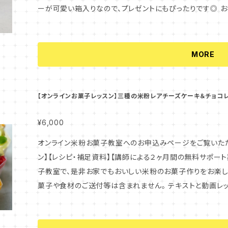
ーが可愛い箱入りなので、プレゼントにもぴったりです◎ 
活用していただければと思います！ ・米粉サブレ 塩バニラ(10枚入り) ・米粉サブレ ほうじ茶(10枚入
り) ・米粉サブレ 酒粕＆黒胡椒(10枚入り) 以上の三種
ただけます。 ＜※特定原材料等：卵・乳成分・アーモンド＞ ※賞味期限は、お届けの日から2週間以上と
MORE
なるよう発送いたします。 高温多湿を避けて常温で保管し
ずお早めにお召し上がりください。
【オンラインお菓子レッスン】三種の米粉レアチーズケーキ＆チョコ
¥6,000
オンライン米粉お菓子教室へのお申込みページをご覧いただき、ありが
ン】【レシピ・補足資料】【講師による２ヶ月間の無料サポート
子教室で、是非お家でもおいしい米粉のお菓子作りをお楽しみください。 ※このレッ
菓子や食材のご送付等は含まれません。 テキストと動画レッ
下記に、受講していただくにあたっての注意事項と、このレ
す。 よくお読みいただき、内容にご納得いただけましたら、お申込み