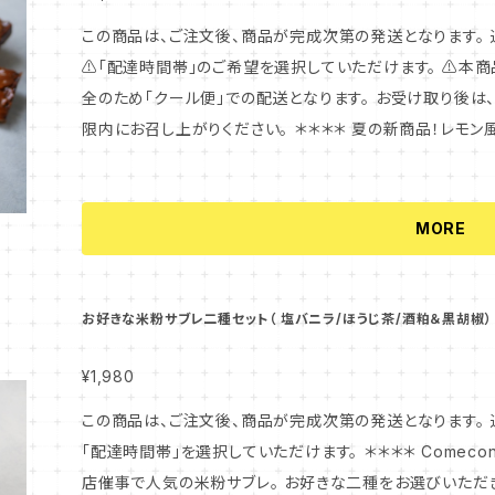
この商品は、ご注文後、商品が完成次第の発送となります。 
⚠️「配達時間帯」のご希望を選択していただけます。 ⚠️本商品は本来「常温保管」商品ですが、夏季は安
全のため「クール便」での配送となります。 お受け取り後
限内にお召し上がりください。 ＊＊＊＊ 夏の新商品！レモン風味の米粉フィナンシェ３個と、定番人気のフ
ロランタン4枚を、ミニギフトBOXにお詰めしてお届けします。 レモンのフィナンシェは、レモンピー
加え焼き上げた、爽やかな風味の夏限定のフィナンシェです。 フロランタンは、サクサクの米粉サブ
地の上に、アーモンドのヌガーを乗せて焼き上げた、味わい深いお菓子です。 夏の
MORE
ちょっとしたお手土産にもぴったり。 是非この機会にご利用くださいませ。 内容量：
3個、フロランタン4個 ＜※特定原材料等：卵・乳成分・アーモンド＞ ※賞味期限は、フィ
日から7日間以上、フロランタンは14日以上ある状態でお送
お好きな米粉サブレ二種セット（ 塩バニラ/ほうじ茶/酒粕＆黒胡椒）
らず、お早めにお召し上がりくださいませ。
¥1,980
この商品は、ご注文後、商品が完成次第の発送となります。 
「配達時間帯」を選択していただけます。 ＊＊＊＊ Comeconoco Laboratory & Cafe 実店舗や百貨
店催事で人気の米粉サブレ。 お好きな二種をお選びいただき