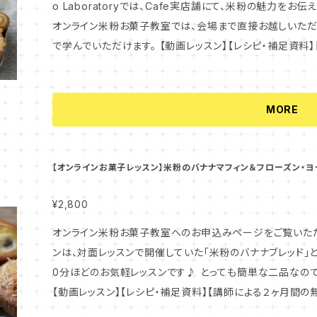
o Laboratoryでは、Cafe実店舗にて、米粉の魅力を
コツ ・フルーツソースなどを使ったデコレーション ★それぞれのお菓子の賞味期限と保存方法(Q&A参
いいたします。 また、全てのコンテンツにつきまして、商用利用は固くお
オンライン米粉お菓子教室では、会場まで直接お越しいただ
照) ★補足資料（米粉の説明、お菓子の名前の説明、Q&A） 【お申込み後の流れ】 1. お申込み時にご入
のメニューは、小麦を使用いたしません。 このレッスンのレ
で学んでいただけます。 【動画レッスン】【レシピ・補足資料】【講師による２ヶ月間の無料サポート期間】
力いただいたメールアドレスに、レジュメのダウンロード方
いたします。 【このレッスンで学べる内容】 ★米粉のブルーベリー・クランブル・チーズケーキ ＜オレオ風
がセットになったオンライン米粉お菓子教室で、是非お家で
後のページに、動画レッスンのご視聴方法を記載しております
クッキー生地の作り方＞ ・オレオそっくりなココアクッキー
さい。 ＜ご注意！！！！＞ ⚠️「レジュメのダウンロードは、オンラインショップBASEシステムの都合上、お申
内」しかできません。ご注意ください！ また、動画はダウン
の土台にする方法 ・ホワイトチョコクリームの作り方、クッキーにサンドする
込後72時間以内」しかできません。ご注意くださいませ。 ＊＊＊＊＊＊＊＊＊＊＊＊＊＊＊＊＊＊＊＊＊＊＊＊＊
にてご視聴いただけます。 ↓ 2.動画レッスンやレシピを
MORE
ンブル生地＞ ・オレオ風クッキーをアレンジして、クランブ
＊＊＊＊＊ 下記に、受講していただくにあたっての注意事項と、このレッスンで学べる内容について記載し
しんでください♪ ↓ 3.お申込み後、２ヶ月間がサポート期
方法 ＜チーズクリーム生地の作り方・チーズケーキの組み立て＞ ・誰もに愛されるプレーンなベイクド
ております。 よくお読みいただき、内容にご納得いただけま
ポート担当のメールアドレスを記載しておりますので、作成
チーズケーキ生地の作り方 ・生地を方に流す方法、ブルーベ
＊＊＊＊＊＊＊＊＊＊＊＊＊＊＊＊＊＊＊＊＊＊＊＊＊＊＊＊＊＊ ※＜大切なお願い＞ オンラインコンテンツは、
なことでもお気軽にご質問ください。講師とメールでコミュニ
【オンラインお菓子レッスン】米粉のバナナマフィン＆フローズン・ヨ
ケーキの焼き方・冷まし方 ★米粉のアメリカン・ワッフル ・定番のアメリカン・ワッフル生地の作り方 ・ワ
通常お申し込み後すぐに配信されます！ もしもメールが届
ッフルメーカーの予熱、焼き方 ・アレンジバージョンのココアワッフル
性がございますので、大変お手数ですが当店までご連絡をいただけ
¥2,800
味の米粉アイスサンドクッキー ・余ったシナモンクランブル
4600） また、容量が大きめのファイルの際は、携帯のア
オンライン米粉お菓子教室へのお申込みページをご覧いただき、ありが
カッターの使い方 ・アイスクリームをきれいにサンドするコツ ・
す。できればパソコンのアドレス等をご利用ください。 ※商品の性質上、ご購入後の返品はお受けできま
ンは、対面レッスンで開催していた「米粉のバナナブレッド」と
ぞれのお菓子の賞味期限と保存方法 ★補足資料（米粉の説明、お菓子の名前の説明、Q&A） 【お申込み
せん。ご不明点がございましたら事前にご確認の上、ご購入をお願いいたしま
0分ほどのお気軽レッスンです♪ とっても簡単な二品なの
後の流れ】 1. お申込み時にご入力いただいたメールアド
る全てのコンテンツ（動画、レシピ、資料）は、お申込みいた
【動画レッスン】【レシピ・補足資料】【講師による２ヶ月間の
メールが届きます。レジュメの最後のページに、動画レッスン
複数の方とシェアされたい場合は、お一人ずつのお申し込み
ン米粉お菓子教室で、是非お家でもおいしい米粉のお菓子作りをお楽しみ
メのダウンロードは72時間以内」しかできません。ご注意く