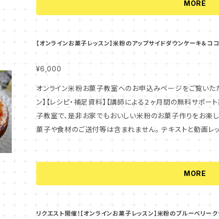
＊＊＊＊＊＊＊＊＊＊＊＊＊＊＊＊＊＊＊＊＊＊＊＊＊ ※＜大切なお願い＞ オンラインコンテンツは、通常お申
MORE
し込み後すぐに配信されます！ もしもメールが届かない場
いますので、大変お手数ですが当店までご連絡をいただけますと幸い
た、容量が大きめのファイルの際は、携帯のアドレスでは弾
【オンラインお菓子レッスン】米粉のアップサイドダウンケーキ＆コ
パソコンのアドレス等をご利用ください。 ※商品の性質上
点がございましたら事前にご確認の上、ご購入をお願いいたします。 ※このレッスンに関わ
¥6,000
テンツ（動画、レシピ、資料）は、お申込みいただいたご本人
オンライン米粉お菓子教室へのお申込みページをご覧いただき、ありが
ェアされたい場合は、お一人ずつのお申し込みが必要となり
ン】【レシピ・補足資料】【講師による２ヶ月間の無料サポート
いたします。 また、全てのコンテンツにつきまして、商用利用は固くお断り
子教室で、是非お家でもおいしい米粉のお菓子作りをお楽しみください。 ※このレッ
メニューは、小麦を使用いたしません。 このレッスンのレシピ
菓子や食材のご送付等は含まれません。 テキストと動画レッ
大豆、オレンジを使用いたします。 【このレッスンで学べる内容】 ★ 三種の米粉レアチーズケーキ ＜冷
下記に、受講していただくにあたっての注意事項と、このレ
凍フルーツを使った、フルーツソースの作り方＞ ・マンゴー
す。 よくお読みいただき、内容にご納得いただけましたら、お申込み
り方 ＜３種類の米粉クッキー生地＞ ・型紙の準備 ・米粉クッキー生地の作り方 ・３種類の味に分ける
＊＊＊＊＊＊＊＊＊＊＊＊＊＊＊＊＊＊＊＊＊＊＊＊＊ ※＜大切なお願い＞ オンラインコンテンツは、通常お申
MORE
方法 ＜レアチーズ生地の作り方＞ ・プレーンのレアチーズ生地 ・マンゴーオレンジレアチーズ生地 ・ベ
し込み後すぐに配信されます！ もしもメールが届かない場
リーレアチーズ生地 ・板ゼラチンの取扱い方法 ・生地を混
いますので、大変お手数ですが当店までご連絡をいただけますと幸い
て具合 ・カップに流し入れる際の注意点・ポイント ＜３種類のジュレとデコレーション＞ ・透明ジュレ ・
た、容量が大きめのファイルの際は、携帯のアドレスでは弾
リクエスト開催！【オンラインお菓子レッスン】米粉のブルーベリーク