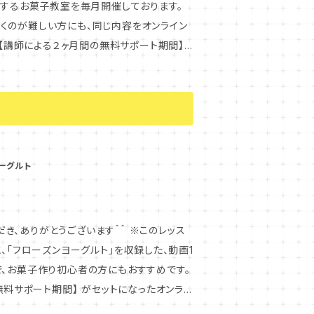
お伝えするお菓子教室を毎月開催しております。
断りいたします。 ※当教室の全て
くのが難しい方にも、同じ内容をオンライン
シピには、卵・乳製品・大豆・アーモンドを使用
法を記載したメールが届きます。レジュメの最
もおいしい米粉のお菓子作りをお楽しみくだ
。 「レジュメのダウンロードは72時間以
の作り方 ・オレオ風クッキーをチーズケーキ
ロードはできませんが、何度でも動画のサイト
コツ ＜米粉のシナモンクラ
ご覧いただきながら、お家で米粉お菓子作りを楽
ルを作る方法 ・余ったクランブル生地の保存
間になります。レジュメの最後のページに、サ
したら、お申込みをお待ちいたしております。
時のお写真をレポートしていただいたり、どん
リーやクランブルのトッピング方法 ・チーズ
ケーションをとっていただけます＾＾
ーグルト
かない場合、メールシステムのエラーの可能
の配合(レシピのみ) ★シナモン風
ますと幸いです。（TEL:06-4301-
生地のアレンジ方法 ・スタンプ付きクッキー
ドレスでは弾かれてしまうケースがあるようで
とうございます＾＾ ※このレッス
美味しく食べるためのタイミング ★それ
、「フローズンヨーグルト」を収録した、動画1
す。 ※このレッスンに関わ
で、お菓子作り初心者の方にもおすすめです。
レスに、レジュメのダウンロード方法を記載した
だいたご本人様しかご視聴いただけません。
無料サポート期間】 がセットになったオンライ
のご視聴方法を記載しております。 「レジュ
が必要となりますので、何卒ご理解のほどよ
ください。 ※このレッスンに
ださい！ また、動画はダウンロードはできませ