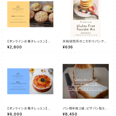
【オンラインお菓子レッスン】米
米粉研究所のこだわりパンケー
粉のバナナマフィン＆フローズ
キミックス / Premium Gluten
¥2,800
¥636
ン・ヨーグルト
Free Pancake Mix (360g)
【オンラインお菓子レッスン】米
パン用米粉２袋、ピザパン型８個
粉のアップサイドダウンケーキ＆
付き！【オンライン米粉教室】グル
¥6,000
¥8,450