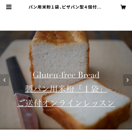
パン用米粉１袋、ピザパン型４個付き！
【オンライン米粉教室】グルテンフリー
米粉パン | Comeconoco Labora
tory & Cafe