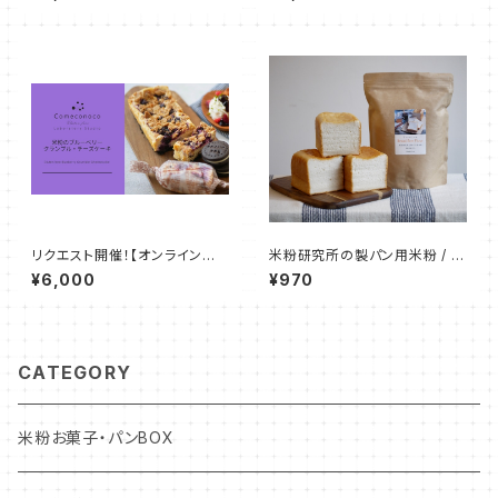
ココナッツプリン
テンフリー米粉パン
リクエスト開催！【オンラインお
米粉研究所の製パン用米粉 / Br
菓子レッスン】米粉のブルーベリ
ead Rice Flour (800g)
¥6,000
¥970
ークランブルチーズケーキ＆米
粉のアメリカン・ワッフル
CATEGORY
米粉お菓子・パンBOX